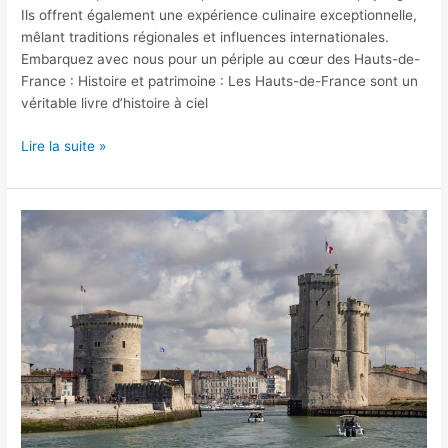
Ils offrent également une expérience culinaire exceptionnelle,
mêlant traditions régionales et influences internationales.
Embarquez avec nous pour un périple au cœur des Hauts-de-
France : Histoire et patrimoine : Les Hauts-de-France sont un
véritable livre d’histoire à ciel
Lire la suite »
Séjour
en
charente-
maritime,
quelles
villes
visiter
?