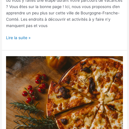
ou vous y faites une étape durant votre parcours de vacances
? Vous êtes sur la bonne page ! Ici, nous vous proposons d’en
apprendre un peu plus sur cette ville de Bourgogne-Franche-
Comté. Les endroits à découvrir et activités à y faire n’y
manquent pas et vous
Lire la suite »
Quelles
sont
les
meilleures
pizzeria
en
Martinique
?