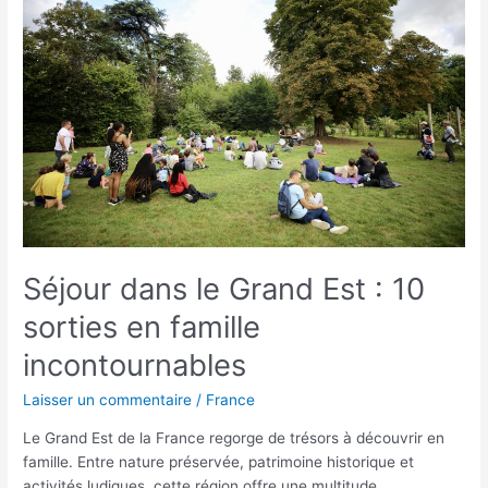
le
Grand
Est
:
10
sorties
en
famille
incontournables
Séjour dans le Grand Est : 10
sorties en famille
incontournables
Laisser un commentaire
/
France
Le Grand Est de la France regorge de trésors à découvrir en
famille. Entre nature préservée, patrimoine historique et
activités ludiques, cette région offre une multitude