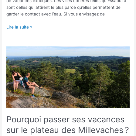
de vacances exotiques. Les villes côtières telles qu’Essaouira
sont celles qui attirent le plus parce qu’elles permettent de
garder le contact avec l’eau. Si vous envisagez de
Lire la suite »
Pourquoi
passer
ses
vacances
sur
le
plateau
des
Millevaches ?
Pourquoi passer ses vacances
sur le plateau des Millevaches ?