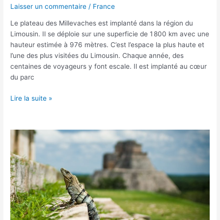
Laisser un commentaire
/
France
Le plateau des Millevaches est implanté dans la région du
Limousin. Il se déploie sur une superficie de 1 800 km avec une
hauteur estimée à 976 mètres. C’est l’espace la plus haute et
l’une des plus visitées du Limousin. Chaque année, des
centaines de voyageurs y font escale. Il est implanté au cœur
du parc
Lire la suite »
Est-
ce
intéressant
de
visiter
le
Chiapas
au