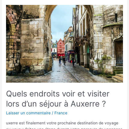
Quels
endroits
voir
et
visiter
lors
d’un
séjour
à
Auxerre
?
Quels endroits voir et visiter
lors d’un séjour à Auxerre ?
Laisser un commentaire
/
France
uxerre est finalement votre prochaine destination de voyage