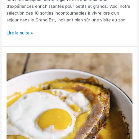
d’expériences enrichissantes pour petits et grands. Voici notre
sélection des 10 sorties incontournables à vivre lors d’un
séjour dans le Grand Est, incluant bien sûr une visite au zoo
Lire la suite »
La
découverte
des
Hauts-
de-
France
:
entre
histoire
et
festin
!