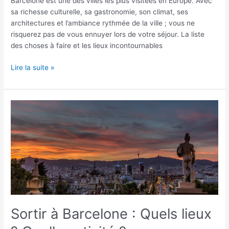
Barcelone est une des villes les plus visitées en Europe. Avec
sa richesse culturelle, sa gastronomie, son climat, ses
architectures et l’ambiance rythmée de la ville ; vous ne
risquerez pas de vous ennuyer lors de votre séjour. La liste
des choses à faire et les lieux incontournables
Lire la suite »
Sortir
à
Barcelone
:
Quels
lieux
?
Quelle
activité
?
Sortir à Barcelone : Quels lieux