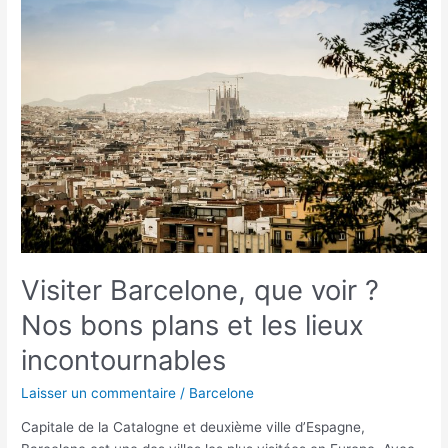
Barcelone,
que
voir ?
Nos
bons
plans
et
les
lieux
incontournables
Visiter Barcelone, que voir ?
Nos bons plans et les lieux
incontournables
Laisser un commentaire
/
Barcelone
Capitale de la Catalogne et deuxième ville d’Espagne,