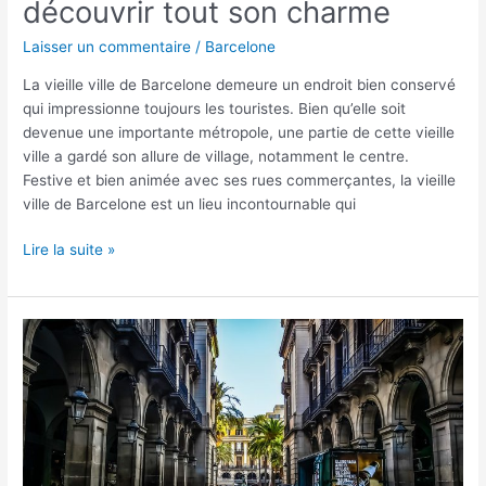
découvrir tout son charme
Laisser un commentaire
/
Barcelone
La vieille ville de Barcelone demeure un endroit bien conservé
qui impressionne toujours les touristes. Bien qu’elle soit
devenue une importante métropole, une partie de cette vieille
ville a gardé son allure de village, notamment le centre.
Festive et bien animée avec ses rues commerçantes, la vieille
ville de Barcelone est un lieu incontournable qui
Lire la suite »
Visiter
Barcelone
en
famille :
Nos
idées
et