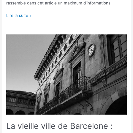
rassemblé dans cet article un maximum d’informations
Lire la suite »
La
vieille
ville
de
Barcelone
:
découvrir
tout
son
charme
La vieille ville de Barcelone :