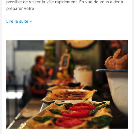
possible de visiter la ville rapidement. En vue de vous aider à
préparer votre
Lire la suite »
Où
manger
à
Barcelone ?
Les
meilleurs
restaurants
pas
chers,
tapas
ou
pas